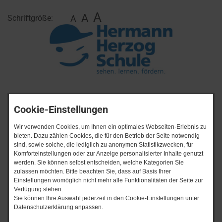
A
A
Schriftgröße:
A
Tel.: 07131 / 39043500
Cookie-Einstellungen
Wir verwenden Cookies, um Ihnen ein optimales Webseiten-Erlebnis zu
bieten. Dazu zählen Cookies, die für den Betrieb der Seite notwendig
sind, sowie solche, die lediglich zu anonymen Statistikzwecken, für
Komforteinstellungen oder zur Anzeige personalisierter Inhalte genutzt
werden. Sie können selbst entscheiden, welche Kategorien Sie
zulassen möchten. Bitte beachten Sie, dass auf Basis Ihrer
Einstellungen womöglich nicht mehr alle Funktionalitäten der Seite zur
Verfügung stehen.
Sie können Ihre Auswahl jederzeit in den Cookie-Einstellungen unter
Datenschutzerklärung anpassen.