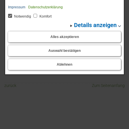
Impressum
Datenschutzerklärung
Notwendig
Komfort
Start
Schulordnung
Details anzeigen
Schulordnung
Alles akzeptieren
Die Schulordnung der HHS
Auswahl bestätigen
Ablehnen
zurück
Zum Seitenanfang